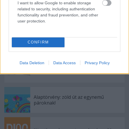
I want to allow Google to enable storage
related to security, including authentication
functionality and fraud prevention, and other
Címkék:
kétfarkú
user protection.
CONFIRM
Ajánlott bejegyzések:
Data Deletion
Data Access
Privacy Policy
Mindegyik jobb, mint a vírus
Alaptörvény: zöld út az egynemű
pároknak!