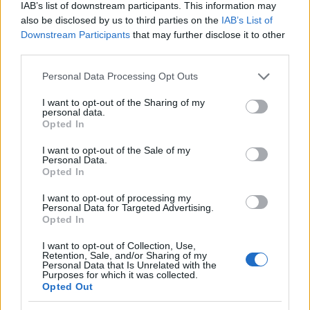
IAB’s list of downstream participants. This information may
Titkon remélve, hogy talán megfogadják. A főkutya szemében látni egy
also be disclosed by us to third parties on the
IAB’s List of
ideje valami ilyesmit.
Downstream Participants
that may further disclose it to other
Szóval kétfarkúak, ha legalább egyik farkatokban éreztek valamit,
third parties.
valami mást, duzzadó ambíciót, ami nagyobb szeretne lenni -- csak
Please note that this website/app uses one or more Google
Personal Data Processing Opt Outs
jelzem, az elfojtás káros...
services and may gather and store information including but
not limited to your visit or usage behaviour. You may click to
I want to opt-out of the Sharing of my
personal data.
grant or deny consent to Google and its third-party tags to
Opted In
use your data for below specified purposes in below Google
consent section.
I want to opt-out of the Sale of my
Personal Data.
Opted In
I want to opt-out of processing my
Personal Data for Targeted Advertising.
Opted In
I want to opt-out of Collection, Use,
Retention, Sale, and/or Sharing of my
Personal Data that Is Unrelated with the
Purposes for which it was collected.
Opted Out