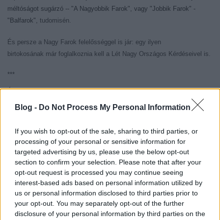
méltóságot sugárzó -- "A Nagyobbik Farok", vagy "Jobbik Farok" -
"Balfarok",
tudomisén.
És persze a Nagy Farok felelősséggel is jár: egy ilyen
birtokosának már foglalkoznia kell a Lét Nagy Országos Kérdéseivel is.
***
És még valami. Az eddigi stílus mögött magam is csak sejtem az
értelmes tartalmat. De tudni nem tudok semmit, mert a savköpő menyét
Blog -
Do Not Process My Personal Information
sokat sejtetni engedő válasz, sőt, sok kérdésre lehet is jó válasz -- mi
több, van, amire az egyetlen helyes válasz.
If you wish to opt-out of the sale, sharing to third parties, or
De egy szavazathoz még nekem is konkrétumok kellenek. Egy
processing of your personal or sensitive information for
savköpő menyétet nem kizárt, hogy meg tudnék kedvelni -- országos
targeted advertising by us, please use the below opt-out
nagy cimborák is lehetnénk talán --, de dolgaimból sokat reá nem
section to confirm your selection. Please note that after your
bíznék. Nem csak mert savat köp, hanem mert menyét is.
opt-out request is processed you may continue seeing
interest-based ads based on personal information utilized by
+++
us or personal information disclosed to third parties prior to
your opt-out. You may separately opt-out of the further
Hát ennyi lenne a javaslat.
disclosure of your personal information by third parties on the