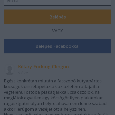
VAGY
Killary Fucking Clingon
9 éve
Egész konkrétan miután a fasszopó kutyapártos
köcsögök összetapétázták az üzletem ajtajait a
végtelenül ostoba plakátjaikkal, csak szólok, ha
meglátok egyetlen egy köcsögöt ilyen plakátokat
ragasztgatni olyan helyre ahova nem lenne szabad
akkor lerúgom a veséjét ott a helyszínen.
Hogy szakadt volna a tetves kurva anyjukba a fejük