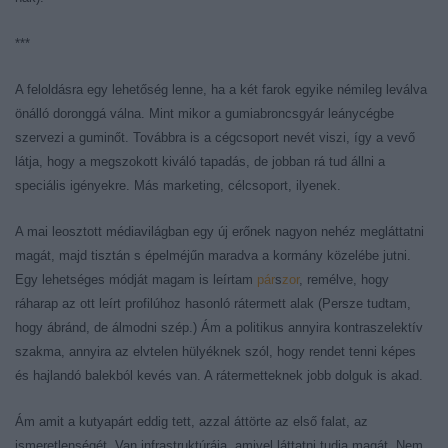
***
A feloldásra egy lehetőség lenne, ha a két farok egyike némileg leválva
önálló doronggá válna. Mint mikor a gumiabroncsgyár leánycégbe
szervezi a guminőt. Továbbra is a cégcsoport nevét viszi, így a vevő
látja, hogy a megszokott kiváló tapadás, de jobban rá tud állni a
speciális igényekre. Más marketing, célcsoport, ilyenek.
A mai leosztott médiavilágban egy új erőnek nagyon nehéz megláttatni
magát, majd tisztán s épelméjűn maradva a kormány közelébe jutni.
Egy lehetséges módját magam is leírtam
pár
s
zor
, remélve, hogy
ráharap az ott leírt profilúhoz hasonló rátermett alak (
Persze tudtam,
hogy ábránd, de álmodni szép.
) Ám a politikus annyira kontraszelektív
szakma, annyira az elvtelen hülyéknek szól, hogy rendet tenni képes
és hajlandó balekból kevés van. A rátermetteknek jobb dolguk is akad.
Ám amit a kutyapárt eddig tett, azzal áttörte az első falat, az
ismeretlenségét. Van infrastruktúrája, amivel láttatni tudja magát. Nem