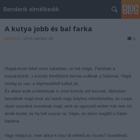
Benderik elmélkedik
A kutya jobb és bal farka
Benderik
•
2016. október 08.
6
Hoppá-érzés lehet most sokakban, no hát mégis. Felnőnek a
kutyakölykök, s komoly felnőttként harcba szállnak a Sátánnal. Végül
mindig ez van, a népmesékből tudtuk jól.
És akkor ezek a kétfarkúak is most komoly erő lesznek, öltönyben
beszélnek majd orruk alá tartott nagy bolyhos mikrofonokba, és csupa
olyan szavakat mondanak majd, amit az egyszerű ember már nem ért,
ámde tisztel, és ha kell szavaz rá. Végre, és akkor megdől a Sátán
hatalma.
Vagy mégse jó, mert akkor ki lesz itt érthető és vicces? Szerethető.