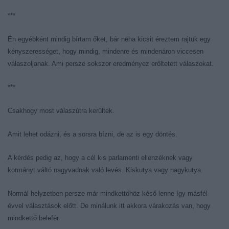
***
Én egyébként mindig bírtam őket, bár néha kicsit éreztem rajtuk egy
kényszerességet, hogy mindig, mindenre és mindenáron viccesen
válaszoljanak. Ami persze sokszor eredményez erőltetett válaszokat.
***
Csakhogy most válaszútra kerültek.
Amit lehet odázni, és a sorsra bízni, de az is egy döntés.
A kérdés pedig az, hogy a cél kis parlamenti ellenzéknek vagy
kormányt váltó nagyvadnak való levés. Kiskutya vagy nagykutya.
Normál helyzetben persze már mindkettőhöz késő lenne így másfél
évvel választások előtt. De minálunk itt akkora várakozás van, hogy
mindkettő belefér.