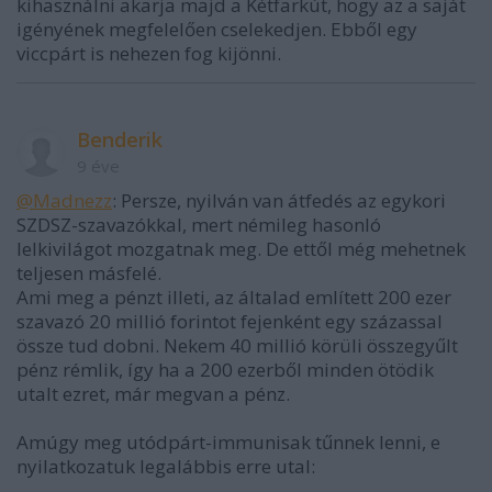
kihasználni akarja majd a Kétfarkút, hogy az a saját
igényének megfelelően cselekedjen. Ebből egy
viccpárt is nehezen fog kijönni.
Benderik
9 éve
@Madnezz
: Persze, nyilván van átfedés az egykori
SZDSZ-szavazókkal, mert némileg hasonló
lelkivilágot mozgatnak meg. De ettől még mehetnek
teljesen másfelé.
Ami meg a pénzt illeti, az általad említett 200 ezer
szavazó 20 millió forintot fejenként egy százassal
össze tud dobni. Nekem 40 millió körüli összegyűlt
pénz rémlik, így ha a 200 ezerből minden ötödik
utalt ezret, már megvan a pénz.
Amúgy meg utódpárt-immunisak tűnnek lenni, e
nyilatkozatuk legalábbis erre utal: