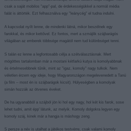
csak a saját mobilos "app"-pal, de érdekességükkel a normál média
falát is áttörték. Ezt felhasználva egy "leánycég" el tudna indulni.
A kapcsolat nyílt lenne, de mindenki látná, mikor beszélnek egy
farokkal, és mikor kettővel. Ez fontos, mert a szmájlik szájbarágós
világában az emberek többsége magától nem tud különbséget tenni.
S talán ez lenne a legfontosabb célja a szétválasztásnak. Mert
mögöttes tartalomban már a mostani kétfarkú kutya is komolyabbnak
és értelmesebbnek tűnik, mint az "igaz, komoly" nagy tulkok. Nem
véletlen érzem egy ideje, hogy Magyarországon megelevenedett a Tanú
(
a film -- most én is szájbarágok kicsit
). Hülyeségben a komolyak
simán hozzák az ötvenes éveket.
De ha ugyanabból a szájból jön ki hol egy nagy, hol két kis farok, sose
lehet tudni, amit épp' látunk, az melyik. Komoly dolgokra legyen egy
komoly száj, kinek már a hangja is máshogy zeng.
S persze a név is utalhat a játékos testvérre, csak valami komoly