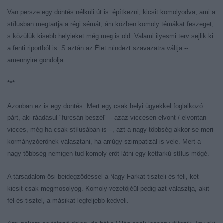
Van persze egy döntés nélküli út is: építkezni, kicsit komolyodva, ami a
stílusban megtartja a régi sémát, ám közben komoly témákat feszeget,
s közülük kisebb helyieket még meg is old. Valami ilyesmi terv sejlik ki
a fenti riportból is. S aztán az Élet mindezt szavazatra váltja --
amennyire gondolja.
***
Azonban ez is egy döntés. Mert egy csak helyi ügyekkel foglalkozó
párt, aki ráadásul "furcsán beszél" -- azaz viccesen elvont / elvontan
vicces, még ha csak stílusában is --, azt a nagy többség akkor se meri
kormányzóerőnek választani, ha amúgy szimpatizál is vele. Mert a
nagy többség nemigen tud komoly erőt látni egy kétfarkú stílus mögé.
A társadalom ősi beidegződéssel a Nagy Farkat tiszteli és féli, két
kicsit csak megmosolyog. Komoly vezetőjéül pedig azt választja, akit
fél és tisztel, a másikat legfeljebb kedveli.