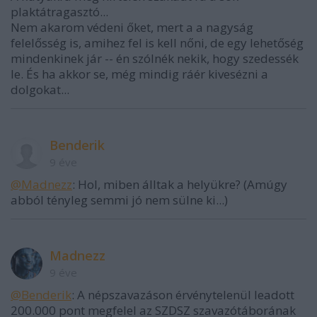
plaktátragasztó...
Nem akarom védeni őket, mert a a nagyság
felelősség is, amihez fel is kell nőni, de egy lehetőség
mindenkinek jár -- én szólnék nekik, hogy szedessék
le. És ha akkor se, még mindig ráér kivesézni a
dolgokat...
Benderik
9 éve
@Madnezz
: Hol, miben álltak a helyükre? (Amúgy
abból tényleg semmi jó nem sülne ki...)
Madnezz
9 éve
@Benderik
: A népszavazáson érvénytelenül leadott
200.000 pont megfelel az SZDSZ szavazótáborának