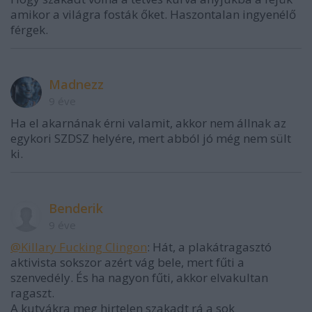
amikor a világra fosták őket. Haszontalan ingyenélő
férgek.
Madnezz
9 éve
Ha el akarnának érni valamit, akkor nem állnak az
egykori SZDSZ helyére, mert abból jó még nem sült
ki.
Benderik
9 éve
@Killary Fucking Clingon
: Hát, a plakátragasztó
aktivista sokszor azért vág bele, mert fűti a
szenvedély. És ha nagyon fűti, akkor elvakultan
ragaszt.
A kutyákra meg hirtelen szakadt rá a sok