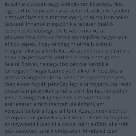
és szinte biztosan nagy átfedés van közöttük. Nos,
egy párt ha képviselni akar valamit, akkor kénytelen
a szavazóbázisára támaszkodni, minimálisan nekik
játszani, innentől megszűnik a teljesen önálló
cselekvés lehetősége. De tovább menve, a
plakátolásra befolyt összeg meglepően magas volt,
ahhoz képest, hogy tényleg minimális számú
magyar akarja a kvótákat, sőt az ellenzék is elismeri,
hogy a népszavazás kérdésére nem lehet igennel
felelni. Szóval, ha nagyobb pénzzel kezdik el
támogatni 'magánszemélyek', akkor ki lesz téve a
párt a támogatásuknak. Azaz bizonyos személyek,
csak akkor fogják pénzügyileg is támogatni, ha nekik
tetsző kampányokat csinál a párt. Emiatt kénytelen
lesz a támogatók igényeit és a szavazótábor
esetlegesen eltérő igényeit kielégíteni, ami
kényszerpályára fogja állítani. Azaz jönnek a Soros
szimpatizáns pénzek és az Orbán ellenes támogatók
és ugyanoda lukad ki a dolog, mint a többi ellenzéki
párt esetében, ami életképtelen. Mindenki csak