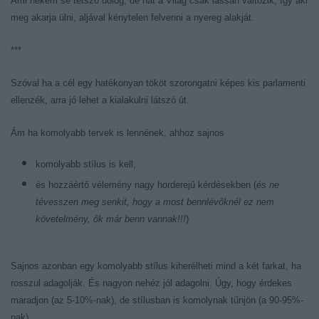
Ami nekem se tetsző dolog, de hát a Világ csak lassan változik, így aki
meg akarja ülni, aljával kénytelen felvenni a nyereg alakját.
***
Szóval ha a cél egy hatékonyan tököt szorongatni képes kis parlamenti
ellenzék, arra jó lehet a kialakulni látszó út.
Ám ha komolyabb tervek is lennének, ahhoz sajnos
komolyabb stílus is kell,
és hozzáértő vélemény nagy horderejű kérdésekben (
és ne
tévesszen meg senkit, hogy a most bennlévőknél ez nem
követelmény, ők már benn vannak!!!
)
Sajnos azonban egy komolyabb stílus kiherélheti mind a két farkat, ha
rosszul adagolják. És nagyon nehéz jól adagolni. Úgy, hogy érdekes
maradjon (az 5-10%-nak), de stílusban is komolynak tűnjön (a 90-95%-
nak).