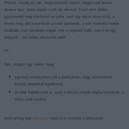
Persze, mindig ez van, megszeretünk valakit, megbízunk benne,
divatos lesz, aztán fejébe száll, és elkurvul. Ezért nem találni
gázszerelőt meg kőművest se soha, mert egy része eleve iszik, a
kevés meg, akit ismerősök szívből ajánlanak, a sok munkától fejébe
szállódik, már túlvállalja magát, már a segédeit küldi, már ő se úgy
dolgozik -- ezt értem elkurvulás alatt.
***
Nos, magam úgy vélem, hogy
egyrészt mindig benn volt a paklijukban, hogy szeretnének
komoly dolgokkal foglalkozni,
mi több foglalkoztak is, azaz a felszín mögött régóta komolyak, a
stílus csak eszköz.
Amit amúgy egy
interjúban
most ki is mondott a falkavezér.