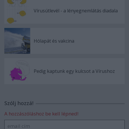
Vírusútlevél - a lényegnemlátás diadala
Hólapát és vakcina
Pedig kaptunk egy kulcsot a Vírushoz
Szólj hozzá!
A hozzászóláshoz be kell lépned!