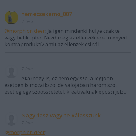
nemecsekerno_007
7 éve
@morph on deer
: Ja igen mindenki hülye csak te
vagy helikopter. Nézd meg az ellenzék eredményeit,
kontraproduktív amit az ellenzék csinál...
7 éve
Akarhogy is, ez nem egy szo, a legjobb
esetben is mozaikszo, de valojaban harom szo,
esetleg egy szoosszetetel, kreativaknak eposzi jelzo
Nagy fasz vagy te Válasszunk
7 éve
@morph on deer
: