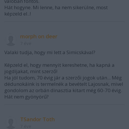
valóban fontos.
Hát hogyne. Mi lenne, ha nem sikerülne, most
képzeld el..!
morph on deer
7 éve
Valaki tudja, hogy mi lett a Simicskával?
Képzeld el, hogy mennyit kereshetne, ha kapná a
jogdíjakat, mint szerző!
Ha jól tudom, 70 évig jár a szerzői jogok után... Még
dédunokáink is termelnék a bevételt Lajosnak, mivel
gondolom az orbán dinasztia kitart még 60-70 évig.
Hát nem gyönyörű?
TSandor Toth
7 éve