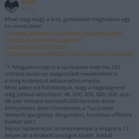
torró
7 éve
Mivel még megy a buli, gondoltam megtoldom egy
kis munícióval!
civilhetes.net/john-christensen-magyarorszagot-
kiraboltak-itt-vannak-a-tenyek?
fbclid=IwAR2ktS7ZFP3nN-
jQKHceNrXAtX3ivAW2flbCYpuE7Mdi0yvEIyxUqJPBRI
A
"1./Magyarországról a nyolcvanas évek óta 242
milliárd dollárnyi magántőkét menekítettek ki
a világ különböző adóparadicsomaiba.
Most akkor ezt forintosítjuk, hogy a nagyságrend
még jobban látszódjon: 48, 000, 000, 000, 000, azaz
48 ezer milliárd forintot!!! (200 forintos dollár
árfolyamon). (John Christensen, a Tax Justice
Network igazgatója. Közgazdász, korábban offshore
bankár volt.)
Sajnos hazánk ezzel az eredménnyel a világon a 12.
helyen áll a kirabolt országok között. Sokkal