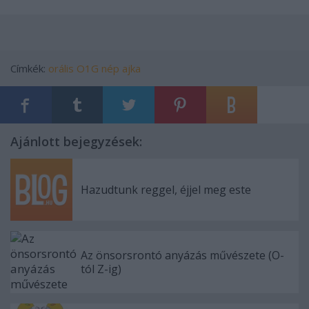
Címkék:
orális
O1G
nép ajka
Ajánlott bejegyzések:
Hazudtunk reggel, éjjel meg este
Az önsorsrontó anyázás művészete (O-
tól Z-ig)