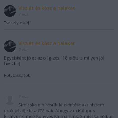
Viszlát és kösz a halakat
7 éve
"sekély e kéj"
Viszlát és kösz a halakat
7 éve
Egyébként jó ez az o1g-zés, '18 előtt is milyen jól
bevált :)
Folytassátok!
7 éve
Simicska elhíresült kijelentése azt hiszem
örök jelzője lesz OV-nak. Ahogy van Kalapos
királyunk, meg Könyves Kálmánunk, Simicska nélkül