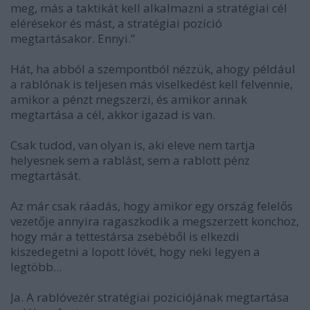
meg, más a taktikát kell alkalmazni a stratégiai cél
elérésekor és mást, a stratégiai pozíció
megtartásakor. Ennyi.”
Hát, ha abból a szempontból nézzük, ahogy például
a rablónak is teljesen más viselkedést kell felvennie,
amikor a pénzt megszerzi, és amikor annak
megtartása a cél, akkor igazad is van.
Csak tudod, van olyan is, aki eleve nem tartja
helyesnek sem a rablást, sem a rablott pénz
megtartását.
Az már csak ráadás, hogy amikor egy ország felelős
vezetője annyira ragaszkodik a megszerzett konchoz,
hogy már a tettestársa zsebéből is elkezdi
kiszedegetni a lopott lóvét, hogy neki legyen a
legtöbb...
Ja. A rablóvezér stratégiai poziciójának megtartása