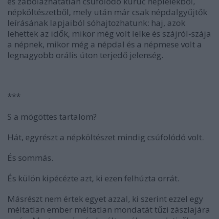
és zaboláz
hatatlan
csúfolódó kuruc néplélekből,
népköltészetből, mely után már csak népdalgyűjtők
leírásának lapjaiból sóhajtozhatunk: haj, azok
lehettek az idők, mikor még volt lelke és szájról-szája
a népnek, mikor még a népdal és a népmese volt a
legnagyobb orális úton terjedő jelenség.
***
S a mögöttes tartalom?
Hát, egyrészt a népköltészet mindig csúfolódó volt.
És sommás.
És külön kipécézte azt, ki ezen felhúzta orrát.
Másrészt nem értek egyet azzal, ki szerint ezzel egy
méltatlan ember méltatlan mondatát tűzi zászlajára