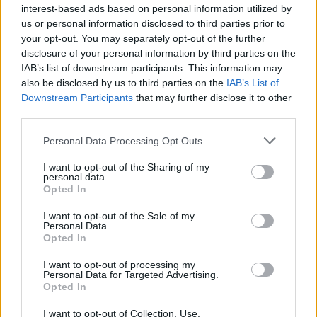
@Ménár Atya
: "ha már anyázzuk egymást akkor
interest-based ads based on personal information utilized by
legalább tisztességesen tegyük"
us or personal information disclosed to third parties prior to
your opt-out. You may separately opt-out of the further
OK, akkor rakhatod szájba az anyádat az összes
disclosure of your personal information by third parties on the
fideszes tetűvel együtt, ha már idevonszoltad a
IAB’s list of downstream participants. This information may
beled.
also be disclosed by us to third parties on the
IAB’s List of
Downstream Participants
that may further disclose it to other
third parties.
Jakab.gipsz
Please note that this website/app uses one or more Google
Personal Data Processing Opt Outs
7 éve
services and may gather and store information including but
not limited to your visit or usage behaviour. You may click to
I want to opt-out of the Sharing of my
@Attilajukkaja
:
personal data.
grant or deny consent to Google and its third-party tags to
Opted In
use your data for below specified purposes in below Google
Nem érted minta hogyan Simicska sem érthette meg,
consent section.
I want to opt-out of the Sale of my
más a taktikát kell alkalmazni a stratégiai cél
Personal Data.
elérésekor és mást, a stratégiai pozíció
Opted In
megtartásakor. Ennyi.
I want to opt-out of processing my
Personal Data for Targeted Advertising.
Naná, hogy Simicskát ezt a korhely ifjúkori cimborát
Opted In
nem hagyhatjuk az égig nőni, orrba lett verve, és
gyorsan átállt, Soroshoz, én inkább azt gyanítom,
I want to opt-out of Collection, Use,