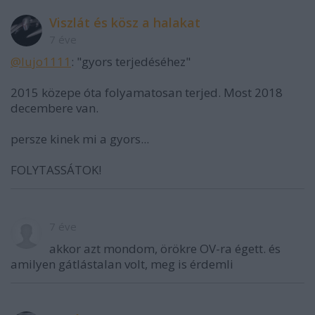
Viszlát és kösz a halakat
7 éve
@lujo1111
: "gyors terjedéséhez"
2015 közepe óta folyamatosan terjed. Most 2018
decembere van.
persze kinek mi a gyors...
FOLYTASSÁTOK!
7 éve
akkor azt mondom, örökre OV-ra égett. és
amilyen gátlástalan volt, meg is érdemli