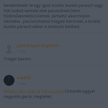
benderiknek: te egy igazi büdös bunkó paraszt vagy.
Hát tudod vannak akik parasztnak (nem
földművesnek)születnek. Járhatsz akármilyen
iskolába , pacsulizhatod magad bármivel, a büdös
bunkó paraszt akkor is kilátszik belőled.
patkányarcúáginéni
7 éve
Trágár barom.
math0
7 éve
@Nagy fasz vagy te Válasszunk
: Orbánék eggyel
nagyobb gecik, meglehet.