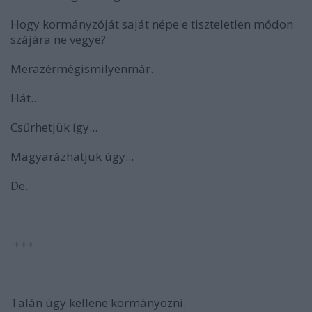
Hogy kormányzóját saját népe e tiszteletlen módon
szájára ne vegye?
Merazérmégismilyenmár.
Hát...
Csűrhetjük így...
Magyarázhatjuk úgy...
De.
+++
Talán úgy kellene kormányozni.