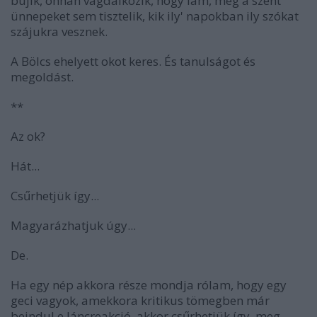
bújik, onnan vagdalkozik, hogy lám, még a szent
ünnepeket sem tisztelik, kik ily' napokban ily szókat
szájukra vesznek.
A Bölcs ehelyett okot keres. És tanulságot és
megoldást.
**
Az ok?
Hát...
Csűrhetjük így...
Magyarázhatjuk úgy...
De.
Ha egy nép akkora része mondja rólam, hogy egy
geci vagyok, amekkora kritikus tömegben már
beindul e láncreakció, akkor csűrhetjük így, meg