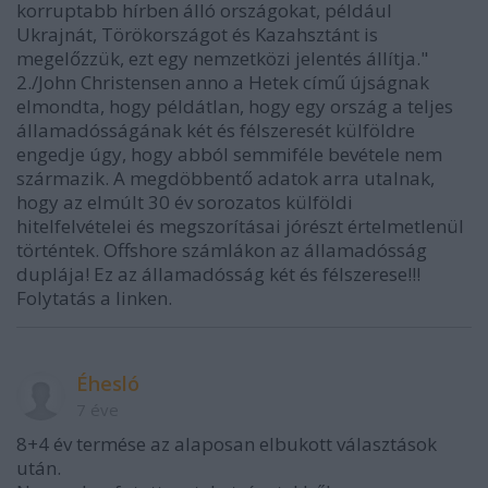
korruptabb hírben álló országokat, például
Ukrajnát, Törökországot és Kazahsztánt is
megelőzzük, ezt egy nemzetközi jelentés állítja."
2./John Christensen anno a Hetek című újságnak
elmondta, hogy példátlan, hogy egy ország a teljes
államadósságának két és félszeresét külföldre
engedje úgy, hogy abból semmiféle bevétele nem
származik. A megdöbbentő adatok arra utalnak,
hogy az elmúlt 30 év sorozatos külföldi
hitelfelvételei és megszorításai jórészt értelmetlenül
történtek. Offshore számlákon az államadósság
duplája! Ez az államadósság két és félszerese!!!
Folytatás a linken.
Éhesló
7 éve
8+4 év termése az alaposan elbukott választások
után.