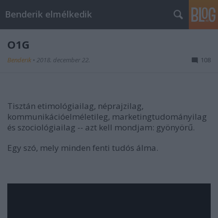
Benderik elmélkedik
O1G
Benderik
•
2018. december 22.
108
Tisztán etimológiailag, néprajzilag,
kommunikációelméletileg, marketingtudományilag
és szociológiailag -- azt kell mondjam: gyönyörű.
Egy szó, mely minden fenti tudós álma.