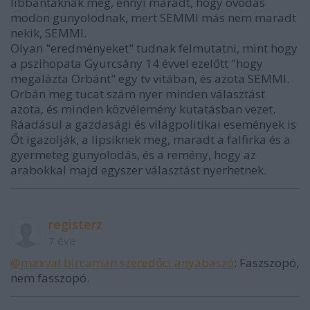
libbantaknak meg, ennyi maradt, hogy ovodás
modon gunyolodnak, mert SEMMI más nem maradt
nekik, SEMMI.
Olyan "eredményeket" tudnak felmutatni, mint hogy
a pszihopata Gyurcsány 14 évvel ezelőtt "hogy
megalázta Orbánt" egy tv vitában, és azota SEMMI.
Orbán meg tucat szám nyer minden választást
azota, és minden közvélemény kutatásban vezet.
Ráadásul a gazdasági és világpolitikai események is
Őt igazolják, a lipsiknek meg, maradt a falfirka és a
gyermeteg gunyolodás, és a remény, hogy az
arabokkal majd egyszer választást nyerhetnek.
registerz
7 éve
@maxval bircaman szeredőci anyabaszó
: Faszszopó,
nem fasszopó.