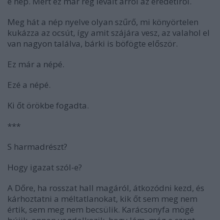
e nép. Mert ez már rég levált arról az eredetiről.
Meg hát a nép nyelve olyan szűrő, mi könyörtelen
kukázza az ocsút, így amit szájára vesz, az valahol el
van nagyon találva, bárki is böfögte először.
Ez már a népé.
Ezé a népé.
Ki őt örökbe fogadta.
***
S harmadrészt?
Hogy igazat szól-e?
A Dőre, ha rosszat hall magáról, átkozódni kezd, és
kárhoztatni a méltatlanokat, kik őt sem meg nem
értik, sem meg nem becsülik. Karácsonyfa mögé