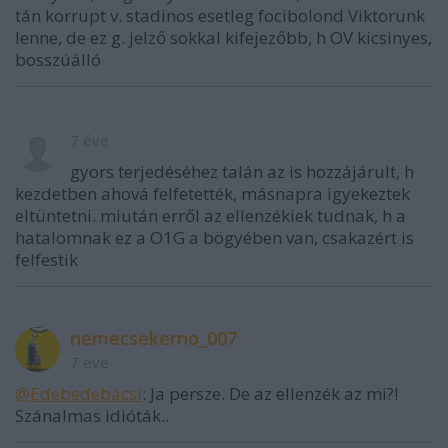
tán korrupt v. stadinos esetleg focibolond Viktorunk
lenne, de ez g. jelző sokkal kifejezőbb, h OV kicsinyes,
bosszúálló
7 éve
gyors terjedéséhez talán az is hozzájárult, h
kezdetben ahová felfetették, másnapra igyekeztek
eltüntetni. miután erről az ellenzékiek tudnak, h a
hatalomnak ez a O1G a bögyében van, csakazért is
felfestik
nemecsekerno_007
7 éve
@Edebedebácsi
: Ja persze. De az ellenzék az mi?!
Szánalmas idióták..