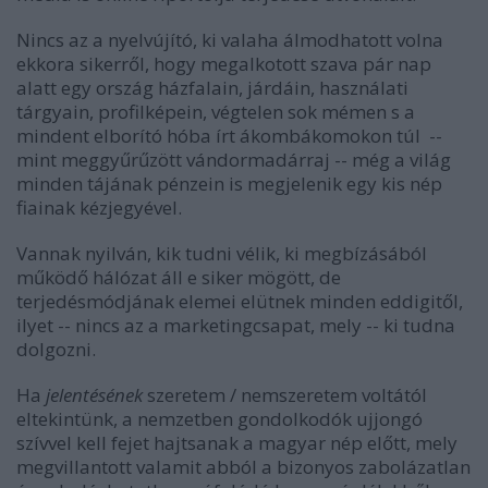
Nincs az a nyelvújító, ki valaha álmodhatott volna
ekkora sikerről, hogy megalkotott szava pár nap
alatt egy ország házfalain, járdáin, használati
tárgyain, profilképein, végtelen sok mémen s a
mindent elborító hóba írt ákombákomokon túl --
mint meggyűrűzött vándormadárraj -- még a világ
minden tájának pénzein is megjelenik egy kis nép
fiainak kézjegyével.
Vannak nyilván, kik tudni vélik, ki megbízásából
működő hálózat áll e siker mögött, de
terjedésmódjának elemei elütnek minden eddigitől,
ilyet -- nincs az a marketingcsapat, mely -- ki tudna
dolgozni.
Ha
jelentésének
szeretem / nemszeretem voltától
eltekintünk, a nemzetben gondolkodók ujjongó
szívvel kell fejet hajtsanak a magyar nép előtt, mely
megvillantott valamit abból a bizonyos zabolázatlan