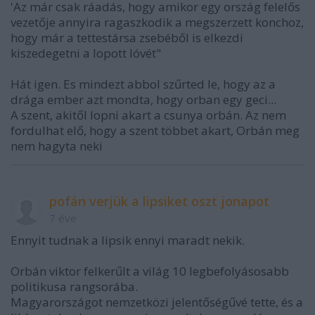
'Az már csak ráadás, hogy amikor egy ország felelős
vezetője annyira ragaszkodik a megszerzett konchoz,
hogy már a tettestársa zsebéből is elkezdi
kiszedegetni a lopott lóvét"
Hát igen. Es mindezt abbol szűrted le, hogy az a
drága ember azt mondta, hogy orban egy geci...
A szent, akitől lopni akart a csunya orbán. Az nem
fordulhat elő, hogy a szent többet akart, Orbán meg
nem hagyta neki
pofán verjük a lipsiket oszt jonapot
7 éve
Ennyit tudnak a lipsik ennyi maradt nekik.
Orbán viktor felkerűlt a világ 10 legbefolyásosabb
politikusa rangsorába.
Magyarországot nemzetközi jelentőségűvé tette, és a