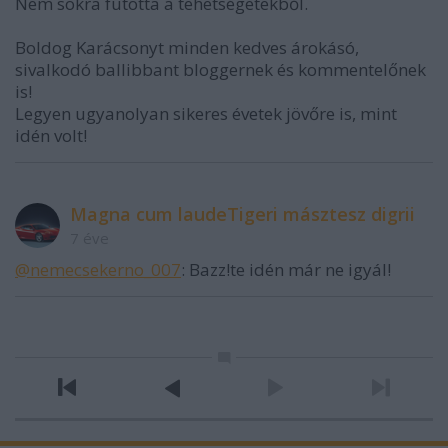
Nem sokra futotta a tehetségetekből.
Boldog Karácsonyt minden kedves árokásó,
sivalkodó ballibbant bloggernek és kommentelőnek
is!
Legyen ugyanolyan sikeres évetek jövőre is, mint
idén volt!
Magna cum laudeTigeri másztesz digrii
7 éve
@nemecsekerno_007
: Bazz!te idén már ne igyál!