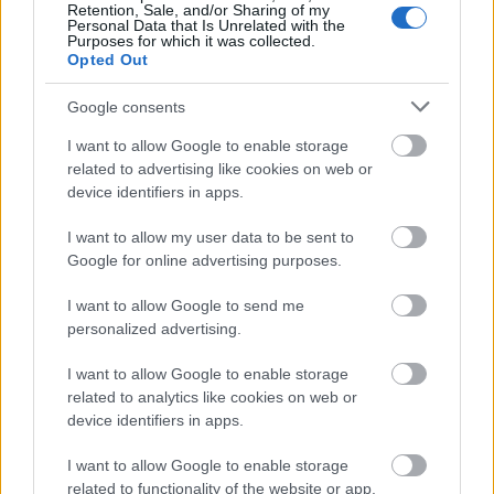
Retention, Sale, and/or Sharing of my
hogy mindenkor Sorosék téglája volt, mert így
Personal Data that Is Unrelated with the
Purposes for which it was collected.
logikus.
Opted Out
Google consents
Edebedebácsi
I want to allow Google to enable storage
7 éve
related to advertising like cookies on web or
@nemecsekerno_007
: józan ész és orbán két
device identifiers in apps.
egymástól nagyon távol álló dolog. Bár a hasonlóan
I want to allow my user data to be sent to
komcsi "gondolkodásúaknál" nem.
Google for online advertising purposes.
I want to allow Google to send me
rallus
personalized advertising.
7 éve
I want to allow Google to enable storage
@Edebedebácsi
: Most képzeld el, hol állnátok, ha
related to analytics like cookies on web or
olyan okos lenne, mint ti!
device identifiers in apps.
I want to allow Google to enable storage
related to functionality of the website or app.